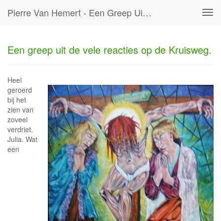
Pierre Van Hemert - Een Greep Uit De Vele Reacties Op De Kruisweg.
Tog
navi
Een greep uit de vele reacties op de Kruisweg.
Heel
geroerd
bij het
zien van
zoveel
verdriet.
Julia. Wat
een