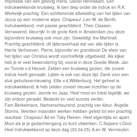
impressie van een gelovig mens. Daniel Hennekam. Een
indrukwekkende kruisweg. Ik ben diep onder de indruk en R.K.
Werkelijk prachtig. Een schitterende afbeelding van het lijden van
Jezus op een moderne wijze. Chapeau! J.en W. de Bonth.
Indrukwekkend, met passie geschilderd. Theo Claasen.
Verrassend, kleurrijk! In de grote Kerk in Amsterdam zou deze
bijzondere kruisweg ook mooi zijn. Geweldig! Ine Martinali.
Prachtig geschilderd, dit lijdensverhaal dat van alle tijden is.
Harrie Verhoeven. Pierre, bijzonder en grandioos! De sfeer van
het lijden van Christus wordt voortreffelijk uitgebeeld. Als kijker
heb je er veel bewondering bij, vooral in deze Goede Week. Jan
en Tonnie v.d.Heuvel. Zelden een kruisweg gezien, die zoveel
indruk heeft gemaakt. Lijden is ook van deze tijd. Dank voor een
stuk geloofsvernieuwing. Ellie v.d.Wildenburg. Het geheel is
indrukwekkend; ik heb zelden zoveel nieuwe inzichten op de
kruisweg gezien. Jannie en Jaap. Heel mooi en triest tegelijk; we
zijn erdoor geraakt. Bedankt en veel succes verder.
Fam.Berkelmans. Hartverscheurend, prachtig van kleur. Angelie
Storms. Veertien maanden werken hebben geleid tot een prachtig
resultaat. Chapeau! Ad en Toky Reinen. Heel eigentijds en apart.
Mooi als je je gedachtengang zo kunt uitwerken. C.Sojaars v.Dool.
Heel indrukwekkend op deze dag (03.04.05) A.en W. Vermeulen.