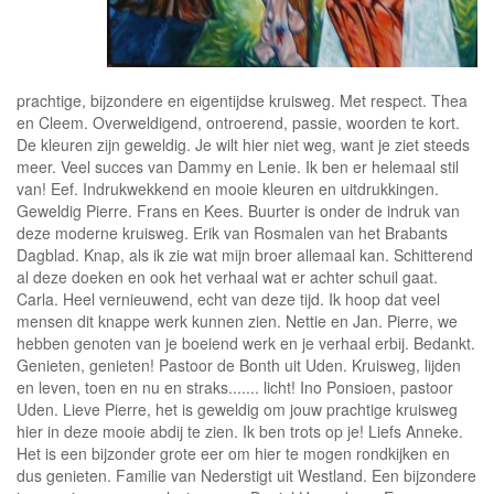
prachtige, bijzondere en eigentijdse kruisweg. Met respect. Thea
en Cleem. Overweldigend, ontroerend, passie, woorden te kort.
De kleuren zijn geweldig. Je wilt hier niet weg, want je ziet steeds
meer. Veel succes van Dammy en Lenie. Ik ben er helemaal stil
van! Eef. Indrukwekkend en mooie kleuren en uitdrukkingen.
Geweldig Pierre. Frans en Kees. Buurter is onder de indruk van
deze moderne kruisweg. Erik van Rosmalen van het Brabants
Dagblad. Knap, als ik zie wat mijn broer allemaal kan. Schitterend
al deze doeken en ook het verhaal wat er achter schuil gaat.
Carla. Heel vernieuwend, echt van deze tijd. Ik hoop dat veel
mensen dit knappe werk kunnen zien. Nettie en Jan. Pierre, we
hebben genoten van je boeiend werk en je verhaal erbij. Bedankt.
Genieten, genieten! Pastoor de Bonth uit Uden. Kruisweg, lijden
en leven, toen en nu en straks....... licht! Ino Ponsioen, pastoor
Uden. Lieve Pierre, het is geweldig om jouw prachtige kruisweg
hier in deze mooie abdij te zien. Ik ben trots op je! Liefs Anneke.
Het is een bijzonder grote eer om hier te mogen rondkijken en
dus genieten. Familie van Nederstigt uit Westland. Een bijzondere