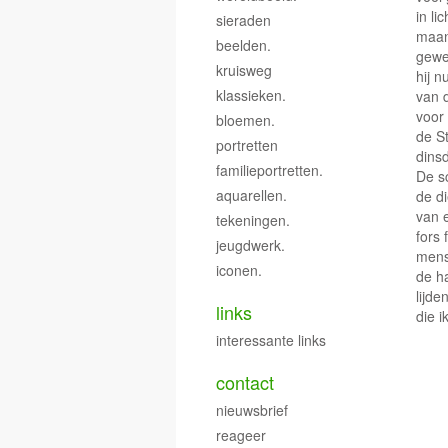
in li
sieraden
maan
beelden.
gewe
kruisweg
hij n
klassieken.
van d
voor
bloemen.
de St
portretten
dinsd
familieportretten.
De sc
aquarellen.
de d
van e
tekeningen.
fors
jeugdwerk.
mense
iconen.
de ha
lijd
links
die i
interessante links
contact
nieuwsbrief
reageer