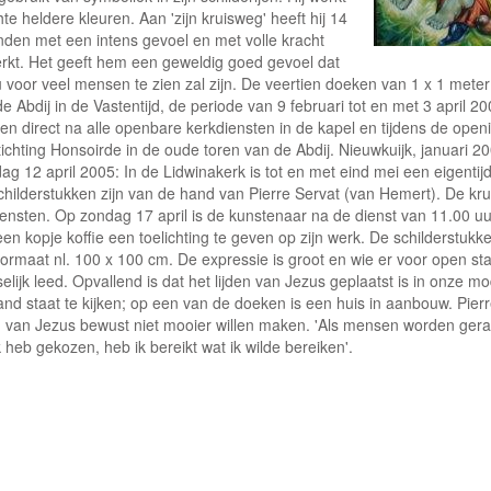
chte heldere kleuren. Aan 'zijn kruisweg' heeft hij 14
den met een intens gevoel en met volle kracht
rkt. Het geeft hem een geweldig goed gevoel dat
u voor veel mensen te zien zal zijn. De veertien doeken van 1 x 1 meter
e Abdij in de Vastentijd, de periode van 9 februari tot en met 3 april 2
 en direct na alle openbare kerkdiensten in de kapel en tijdens de ope
ichting Honsoirde in de oude toren van de Abdij. Nieuwkuijk, januari 2
ag 12 april 2005: In de Lidwinakerk is tot en met eind mei een eigentij
hilderstukken zijn van de hand van Pierre Servat (van Hemert). De krui
iensten. Op zondag 17 april is de kunstenaar na de dienst van 11.00 u
en kopje koffie een toelichting te geven op zijn werk. De schilderstukke
 formaat nl. 100 x 100 cm. De expressie is groot en wie er voor open s
lijk leed. Opvallend is dat het lijden van Jezus geplaatst is in onze mo
nd staat te kijken; op een van de doeken is een huis in aanbouw. Pierr
en van Jezus bewust niet mooier willen maken. 'Als mensen worden geraa
k heb gekozen, heb ik bereikt wat ik wilde bereiken'.