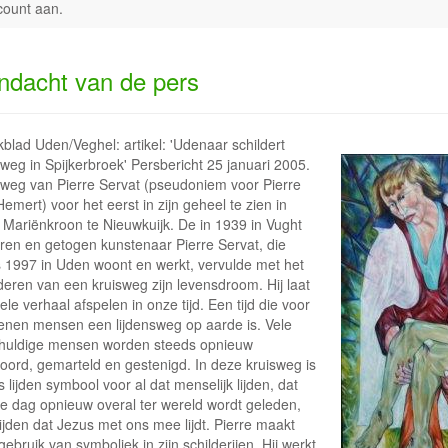
count aan
.
ndacht van de pers
blad Uden/Veghel: artikel: 'Udenaar schildert
weg in Spijkerbroek' Persbericht 25 januari 2005.
sweg van Pierre Servat (pseudoniem voor Pierre
emert) voor het eerst in zijn geheel te zien in
j Mariënkroon te Nieuwkuijk. De in 1939 in Vught
ren en getogen kunstenaar Pierre Servat, die
s 1997 in Uden woont en werkt, vervulde met het
deren van een kruisweg zijn levensdroom. Hij laat
ele verhaal afspelen in onze tijd. Een tijd die voor
oenen mensen een lijdensweg op aarde is. Vele
huldige mensen worden steeds opnieuw
oord, gemarteld en gestenigd. In deze kruisweg is
 lijden symbool voor al dat menselijk lijden, dat
re dag opnieuw overal ter wereld wordt geleden,
ijden dat Jezus met ons mee lijdt. Pierre maakt
gebruik van symboliek in zijn schilderijen. Hij werkt