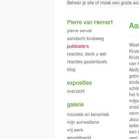
Beheer je site
of
maak een gratis ac
Pierre van Hemert
Aa
pierre servat
aandacht kruisweg
Week
publicatie's
Kruis
reacties; dank u wel
Krui
reacties gastenboek.
van H
blog
Abdi
gebo
exposities
sind
schil
overzicht
het h
milj
galerie
onsc
verm
mozaiek en keramiek
Jezus
mijn surrealisme
iede
vrij werk
een l
wereldbeeld.
veel 